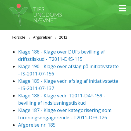
Forside
Afgørelser
2012
Klage 186 - Klage over DUFs bevilling af
driftstilskud - T2011-D4S-115
Klage 190 - Klage over afslag på initiativstøtte
- IS-2011-07-156
Klage 189 - Klage vedr. afslag af initiativstøtte
- IS-2011-07-137
Klage 188 - Klage vedr. T2011-D4F-159 -
bevilling af indslusningstilskud
Klage 187 - Klage over kategorisering som
foreningsengagerende - T2011-DF3-126
Afgørelse nr. 185