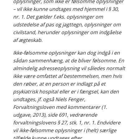
oplysninger, som ikke er følsomme oplysninger
– vil ikke kunne undtages med hjemmel i § 30,
nr. 1. Det gælder f.eks. oplysninger om
udstedelse af pas og jagttegn, oplysninger om
civilstand, herunder oplysninger om indgåelse
af ægteskab.
Ikke-følsomme oplysninger kan dog indgå i en
sådan sammenhæng, at de bliver følsomme. En
almindelig adresseoplysning vil således normalt
ikke være omfattet af bestemmelsen, men hvis
den røber, at en person er indlagt på et
psykiatrisk hospital eller er i fængsel, kan den
undtages, jf. også Niels Fenger,
Forvaltningsloven med kommentarer (1.
udgave, 2013), side 691, vedrørende
forvaltningslovens § 27, stk. 1, nr. 1. Endvidere
vil ikke-følsomme oplysninger i (helt) særlige
tilfælde kunne undtages efter