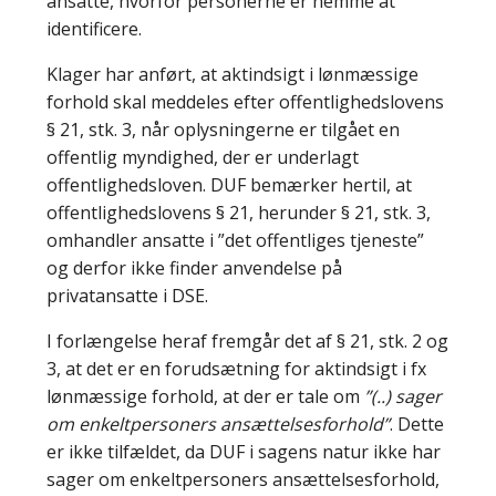
ansatte, hvorfor personerne er nemme at
identificere.
Klager har anført, at aktindsigt i lønmæssige
forhold skal meddeles efter offentlighedslovens
§ 21, stk. 3, når oplysningerne er tilgået en
offentlig myndighed, der er underlagt
offentlighedsloven. DUF bemærker hertil, at
offentlighedslovens § 21, herunder § 21, stk. 3,
omhandler ansatte i ”det offentliges tjeneste”
og derfor ikke finder anvendelse på
privatansatte i DSE.
I forlængelse heraf fremgår det af § 21, stk. 2 og
3, at det er en forudsætning for aktindsigt i fx
lønmæssige forhold, at der er tale om
”(..) sager
om enkeltpersoners ansættelsesforhold”
. Dette
er ikke tilfældet, da DUF i sagens natur ikke har
sager om enkeltpersoners ansættelsesforhold,