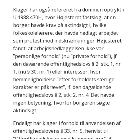
Klager har også refereret fra dommen optrykt i
U.1988.470H, hvor Højesteret fastslog, at en
borger havde krav på aktindsigt i, hvilke
folkeskolelærere, der havde nedlagt arbejdet
som protest mod indskrænkninger. Højesteret
fandt, at arbejdsnedlæggelsen ikke var
”personlige forhold” (nu ”private forhold”), jf.
den daværende offentlighedslovs § 2, stk. 1, nr.
1, (nu § 30, nr. 1) eller interesser, hvor
hemmeligholdelse ”efter forholdets særlige
karakter er påkrævet”, jf. den dagældende
offentlighedslovs § 2, stk. 2, nr. 4. Det havde
ingen betydning, hvorfor borgeren søgte
aktindsigt.
Endeligt har klager i forhold til anvendelsen af
offentlighedslovens § 33, nr. 5, henvist til
”Offentlighedsloven med kommentarer” af