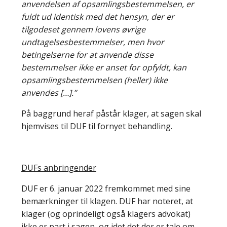
anvendelsen af opsamlingsbestemmelsen, er
fuldt ud identisk med det hensyn, der er
tilgodeset gennem lovens øvrige
undtagelsesbestemmelser, men hvor
betingelserne for at anvende disse
bestemmelser ikke er anset for opfyldt, kan
opsamlingsbestemmelsen (heller) ikke
anvendes […].”
På baggrund heraf påstår klager, at sagen skal
hjemvises til DUF til fornyet behandling.
DUFs anbringender
DUF er 6. januar 2022 fremkommet med sine
bemærkninger til klagen. DUF har noteret, at
klager (og oprindeligt også klagers advokat)
ikke er part i sagen, og idet det der er tale om