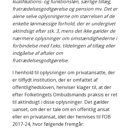
kvalifikations- og funktionsløn, særlige tillæg,
fratrædelsesgodtgørelse og pension mv. Det er
alene selve oplysningerne om størrelsen af de
enkelte lønmæssige forhold, der er undergivet
aktindsigt efter stk. 3, mens det ikke gælder de
nærmere oplysninger om omstændighederne i
forbindelse med f.eks. tildelingen af tillæg eller
indgåelse af aftaler om
fratrædelsesgodtgørelse.
I henhold til oplysninger om privatansatte, der
er tilflydt institution, der er omfattet af
offentlighedsloven, henviser klager til, at der
efter Folketingets Ombudsmands praksis er ret
til aktindsigt i disse oplysninger. Det gælder
uanset, om der er tale om en offentlig ansat
eller en privatansat, idet der henvises til FOB
2017-24, hvor følgende fremgår: