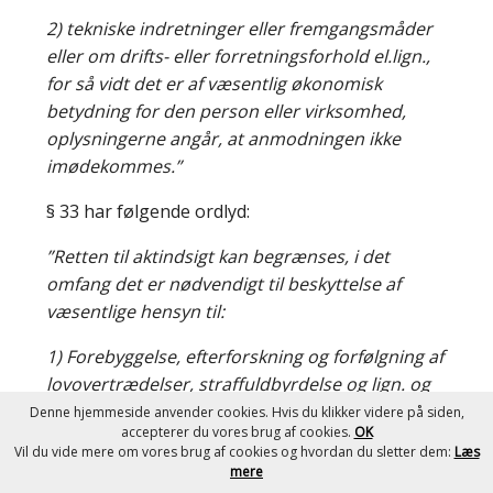
2) tekniske indretninger eller fremgangsmåder
eller om drifts- eller forretningsforhold el.lign.,
for så vidt det er af væsentlig økonomisk
betydning for den person eller virksomhed,
oplysningerne angår, at anmodningen ikke
imødekommes.”
§ 33 har følgende ordlyd:
”Retten til aktindsigt kan begrænses, i det
omfang det er nødvendigt til beskyttelse af
væsentlige hensyn til:
1) Forebyggelse, efterforskning og forfølgning af
lovovertrædelser, straffuldbyrdelse og lign. og
beskyttelse af sigtede, vidner eller andre i sager
Denne hjemmeside anvender cookies. Hvis du klikker videre på siden,
accepterer du vores brug af cookies.
OK
om strafferetlig eller disciplinær forfølgning.
Vil du vide mere om vores brug af cookies og hvordan du sletter dem:
Læs
mere
2) Gennemførelse af offentlig kontrol,