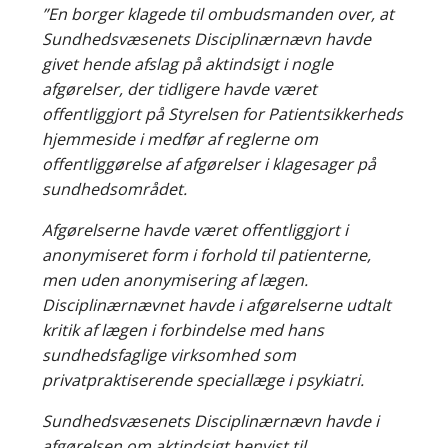
”En borger klagede til ombudsmanden over, at
Sundhedsvæsenets Disciplinærnævn havde
givet hende afslag på aktindsigt i nogle
afgørelser, der tidligere havde været
offentliggjort på Styrelsen for Patientsikkerheds
hjemmeside i medfør af reglerne om
offentliggørelse af afgørelser i klagesager på
sundhedsområdet.
Afgørelserne havde været offentliggjort i
anonymiseret form i forhold til patienterne,
men uden anonymisering af lægen.
Disciplinærnævnet havde i afgørelserne udtalt
kritik af lægen i forbindelse med hans
sundhedsfaglige virksomhed som
privatpraktiserende speciallæge i psykiatri.
Sundhedsvæsenets Disciplinærnævn havde i
afgørelsen om aktindsigt henvist til