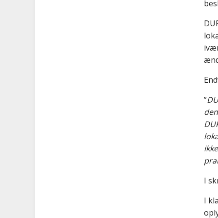
bes
DUF
lok
ivæ
ænd
End
”
DUF
den
DUF
lok
ikk
pra
I s
I k
opl