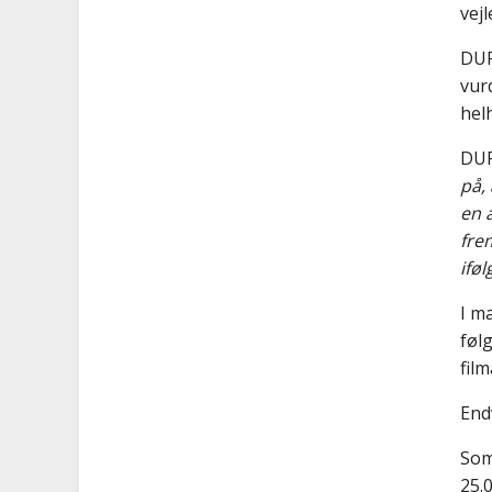
vej
DUF
vur
hel
DUF
på,
en 
fre
ifø
I m
føl
fil
End
Som
25.0