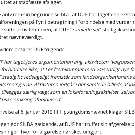
luttet at stadfæste afslaget.
 anfører i sin begrundelse bl.a., at DUF har taget den ekstra 
alforeningen på Fyn i betragtning i forbindelse med vurderi
rksatte aktiviteter men, at DUF ”
Samlede set
” stadig ikke fi
ret nævneværdigt.
videre anfører DUF følgende:
 har taget jeres argumentation ang. aktiviteten ”valgobserva
 forbindelse ikke, at I er fremkommet med væsentligt nye fakt
 stadig hovedsageligt fremstår som landsorganisationens akti
alforeningerne. Aktiviteten indgår i det samlede billede af lo
e tillægges særlig vægt som en lokalforeningsaktivitet, selvo
ktiske omkring afholdelsen
”.
krivelse af 8. januar 2012 til Tipsungdomsnævnet klager SILB
lagen gør SILBA gældende, at DUF har truffet sin afgørelse 
ysninger, hvorfor afgørelsen ønskes omgjort.