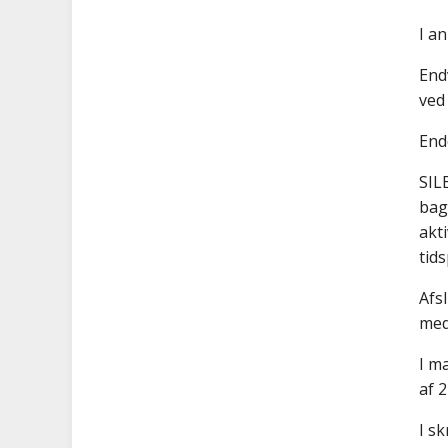
I a
End
ved
End
SILB
bag
akt
tid
Afs
med
I m
af 
I s