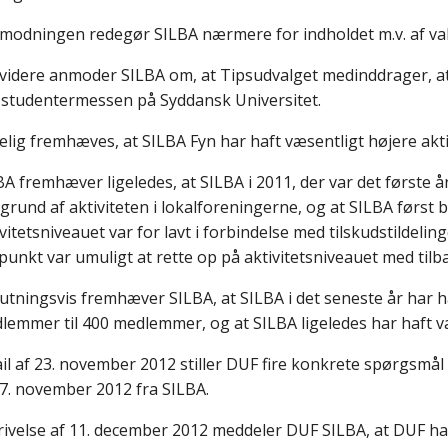
nmodningen redegør SILBA nærmere for indholdet m.v. af va
videre anmoder SILBA om, at Tipsudvalget medinddrager, at
 studentermessen på Syddansk Universitet.
elig fremhæves, at SILBA Fyn har haft væsentligt højere akti
A fremhæver ligeledes, at SILBA i 2011, der var det første år 
grund af aktiviteten i lokalforeningerne, og at SILBA først
ivitetsniveauet var for lavt i forbindelse med tilskudstildeli
spunkt var umuligt at rette op på aktivitetsniveauet med tilb
lutningsvis fremhæver SILBA, at SILBA i det seneste år har
lemmer til 400 medlemmer, og at SILBA ligeledes har haft væ
ail af 23. november 2012 stiller DUF fire konkrete spørgsmål 
27. november 2012 fra SILBA.
krivelse af 11. december 2012 meddeler DUF SILBA, at DUF 