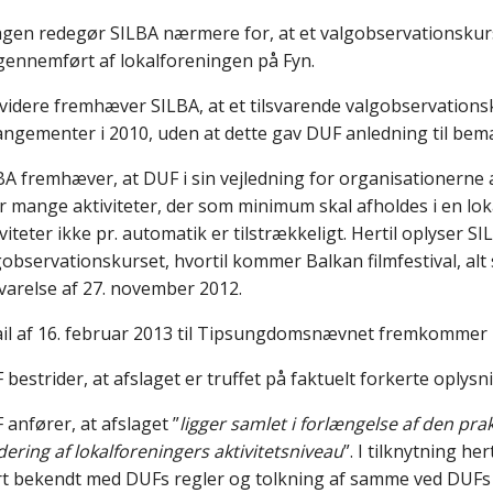
lagen redegør SILBA nærmere for, at et valgobservationskursus 
gennemført af lokalforeningen på Fyn.
videre fremhæver SILBA, at et tilsvarende valgobservations
angementer i 2010, uden at dette gav DUF anledning til be
BA fremhæver, at DUF i sin vejledning for organisationerne an
r mange aktiviteter, der som minimum skal afholdes i en lok
viteter ikke pr. automatik er tilstrækkeligt. Hertil oplyser SIL
gobservationskurset, hvortil kommer Balkan filmfestival, alt 
varelse af 27. november 2012.
ail af 16. februar 2013 til Tipsungdomsnævnet fremkommer
 bestrider, at afslaget er truffet på faktuelt forkerte oplysn
 anfører, at afslaget ”
ligger samlet i forlængelse af den pra
dering af lokalforeningers aktivitetsniveau
”. I tilknytning h
rt bekendt med DUFs regler og tolkning af samme ved DUFs 