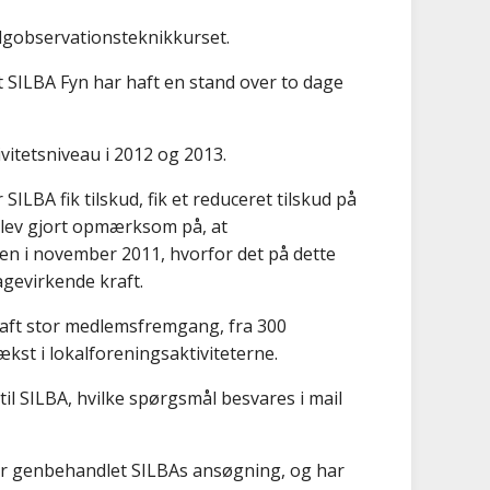
lgobservationsteknikkurset.
 SILBA Fyn har haft en stand over to dage
vitetsniveau i 2012 og 2013.
SILBA fik tilskud, fik et reduceret tilskud på
 blev gjort opmærksom på, at
ngen i november 2011, hvorfor det på dette
agevirkende kraft.
 haft stor medlemsfremgang, fra 300
kst i lokalforeningsaktiviteterne.
til SILBA, hvilke spørgsmål besvares i mail
har genbehandlet SILBAs ansøgning, og har