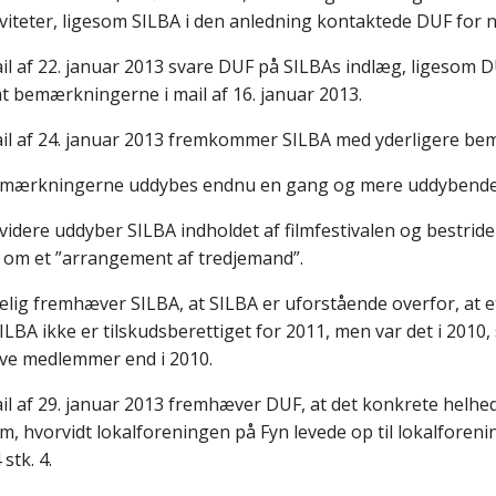
iviteter, ligesom SILBA i den anledning kontaktede DUF for
ail af 22. januar 2013 svare DUF på SILBAs indlæg, ligesom D
t bemærkningerne i mail af 16. januar 2013.
ail af 24. januar 2013 fremkommer SILBA med yderligere bem
emærkningerne uddybes endnu en gang og mere uddybende i
videre uddyber SILBA indholdet af filmfestivalen og bestride
e om et ”arrangement af tredjemand”.
elig fremhæver SILBA, at SILBA er uforstående overfor, at et
ILBA ikke er tilskudsberettiget for 2011, men var det i 2010, 
ive medlemmer end i 2010.
ail af 29. januar 2013 fremhæver DUF, at det konkrete helhe
 om, hvorvidt lokalforeningen på Fyn levede op til lokalforen
 stk. 4.