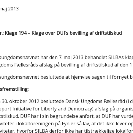
 maj 2013
.: Klage 194 – Klage over DUFs bevilling af driftstilskud
sungdomsnævnet har den 7. maj 2013 behandlet SILBAs klag
doms Fællesråds afslag på bevilling af driftstilskud af den 
sungdomsnævnet besluttede at hjemvise sagen til fornyet b
sfremstilling:
 30. oktober 2012 besluttede Dansk Ungdoms Fællesråd (i de
pport Initiative for Liberty and Democracy) afslag på organ
ftstilskud. DUF har i sin begrundelse anført, at DUF har vur
viteter i lokalforeningen på Fyn er så lav, at det ikke lever 
iviteter, hvorfor SILBA derfor ikke har tilstrækkelige lokalfo