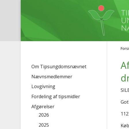
Fors
A
Om Tipsungdomsnævnet
dr
Nævnsmedlemmer
Lovgivning
SIL
Fordeling af tipsmidler
Got
Afgørelser
112
2026
2025
Køb