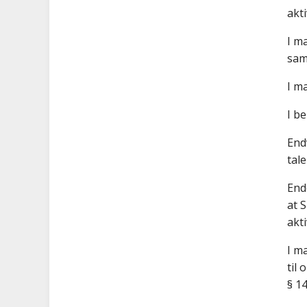
akt
I m
sam
I m
I b
End
tal
End
at S
akt
I m
til
§ 14