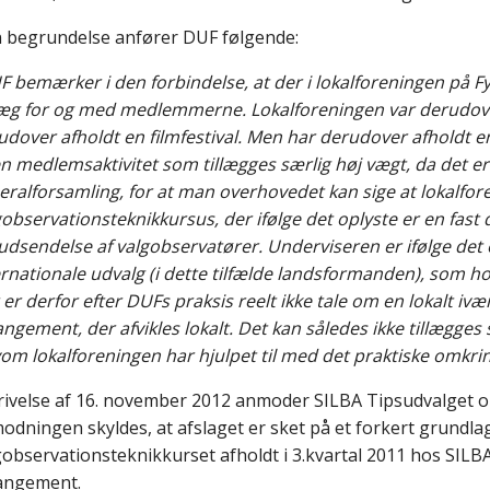
in begrundelse anfører DUF følgende:
 bemærker i den forbindelse, at der i lokalforeningen på Fy
æg for og med medlemmerne. Lokalforeningen var derudover
udover afholdt en filmfestival. Men har derudover afholdt en
en medlemsaktivitet som tillægges særlig høj vægt, da det er 
eralforsamling, for at man overhovedet kan sige at lokalforen
gobservationsteknikkursus, der ifølge det oplyste er en fas
 udsendelse af valgobservatører. Underviseren er ifølge det 
ernationale udvalg (i dette tilfælde landsformanden), som hol
 er derfor efter DUFs praksis reelt ikke tale om en lokalt iv
angement, der afvikles lokalt. Det kan således ikke tillægges
vom lokalforeningen har hjulpet til med det praktiske omkri
krivelse af 16. november 2012 anmoder SILBA Tipsudvalget 
odningen skyldes, at afslaget er sket på et forkert grundlag,
gobservationsteknikkurset afholdt i 3.kvartal 2011 hos SILB
angement.