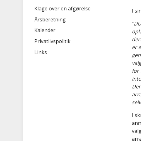
Klage over en afgørelse
I s
Årsberetning
”
DUF
Kalender
opl
der
Privatlivspolitik
er 
Links
gen
val
for
int
Der
arr
sel
I s
anm
val
arr