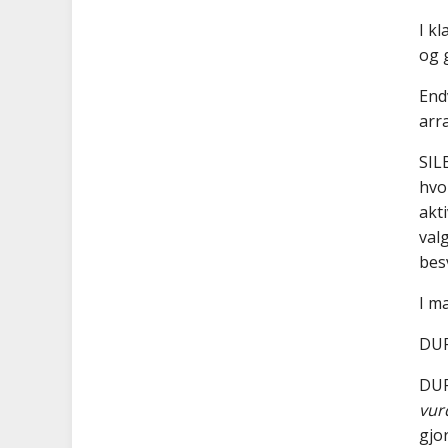
I k
og 
End
arr
SIL
hvo
akti
val
bes
I m
DUF
DUF
vur
gjo