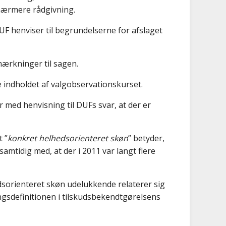
 nærmere rådgivning.
UF henviser til begrundelserne for afslaget
ærkninger til sagen.
ndholdet af valgobservationskurset.
r med henvisning til DUFs svar, at der er
 ”
konkret helhedsorienteret skøn
” betyder,
samtidig med, at der i 2011 var langt flere
dsorienteret skøn udelukkende relaterer sig
ingsdefinitionen i tilskudsbekendtgørelsens