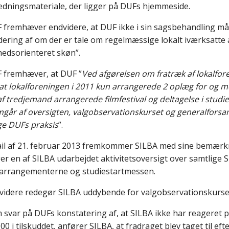
ledningsmateriale, der ligger på DUFs hjemmeside.
 fremhæver endvidere, at DUF ikke i sin sagsbehandling må
dering af om der er tale om regelmæssige lokalt iværksatte ak
hedsorienteret skøn”.
 fremhæver, at DUF ”
Ved afgørelsen om fratræk af lokalfor
 at lokalforeningen i 2011 kun arrangerede 2 oplæg for og 
af tredjemand arrangerede filmfestival og deltagelse i stud
mgår af oversigten, valgobservationskurset og generalforsam
lge DUFs praksis
”.
ail af 21. februar 2013 fremkommer SILBA med sine bemærk
ger en af SILBA udarbejdet aktivitetsoversigt over samtlige SI
marrangementerne og studiestartmessen.
videre redegør SILBA uddybende for valgobservationskurse
 svar på DUFs konstatering af, at SILBA ikke har reageret på,
00 i tilskuddet, anfører SILBA, at fradraget blev taget til eft