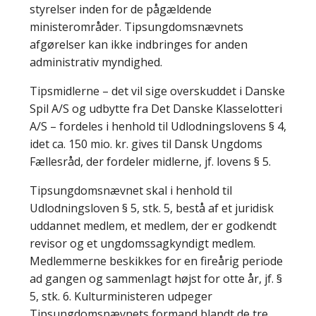
styrelser inden for de pågældende
ministerområder. Tipsungdomsnævnets
afgørelser kan ikke indbringes for anden
administrativ myndighed.
Tipsmidlerne – det vil sige overskuddet i Danske
Spil A/S og udbytte fra Det Danske Klasselotteri
A/S – fordeles i henhold til Udlodningslovens § 4,
idet ca. 150 mio. kr. gives til Dansk Ungdoms
Fællesråd, der fordeler midlerne, jf. lovens § 5.
Tipsungdomsnævnet skal i henhold til
Udlodningsloven § 5, stk. 5, bestå af et juridisk
uddannet medlem, et medlem, der er godkendt
revisor og et ungdomssagkyndigt medlem.
Medlemmerne beskikkes for en fireårig periode
ad gangen og sammenlagt højst for otte år, jf. §
5, stk. 6. Kulturministeren udpeger
Tipsungdomsnævnets formand blandt de tre